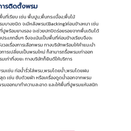
การติดตั้งพรม
้นที่เรียบ เช่น พื้นปูน,พื้นกระเบื้อง,พื้นไม้
รมบางชนิด จะมีหลังพรม(Backing)ค่อนข้างหนา เช่น
ปูพร้อมยางรอง จะช่วยปกปิดร่อยรอยจากพื้นเดิมได้
เภทอื่นๆ จึงจะเน้นเป็นพื้นที่ค่อนข้างเรียบจึงจะ
นกังวลเรื่องการเลือกพรม ทางบริษัทพร้อมให้คำแนะนำ
ต้องการเปลี่ยนเป็นพรมใหม่ ก็สามารถรื้อพรมเก่าออก
เก่าทิ้งขยะ ทางบริษัทก็ยินดีให้บริการ
พรมเช่น ท่อน้ำรั่วใส่พรม,พรมโดยน้ำ,พรมโดยฝน
สุด เช่น ซับด้วยผ้า หรือเครื่องดูดน้ำออกจากพรม
้อพรมออกมาทำความสะอาด และให้พื้นที่ปูพรมแห้งสนิท