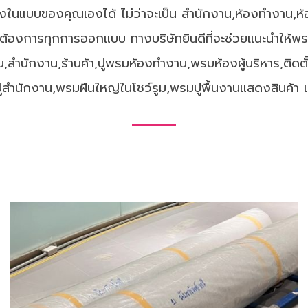
ในแบบของคุณเองได้ ไม่ว่าจะเป็น สำนักงาน,ห้องทำงาน,ห้อง
งการทุกการออกแบบ ทางบริษัทยินดีที่จะช่วยแนะนำให้พรมเห
้าน,สำนักงาน,ร้านค้า,ปูพรมห้องทำงาน,พรมห้องผู้บริหาร,ติด
สำนักงาน,พรมผืนใหญ่ในโชว์รูม,พรมปูพื้นงานแสดงสินค้า เ