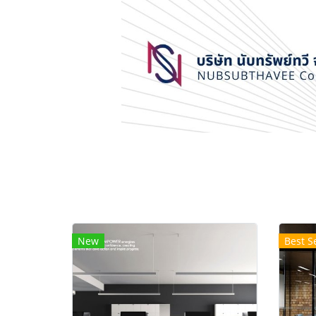
New
Best Se