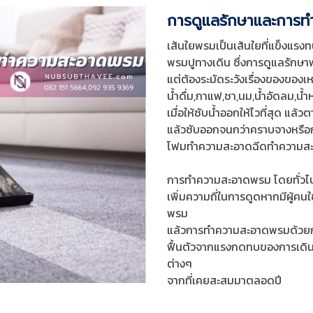
การดูแลรักษาและการ
เส้นใยพรมเป็นเส้นใยที่แข็งแร
พรมปูทางเดิน ซึ่งการดูแลรักษาพ
แต่ต้องระมัดระวังเรื่องของของเ
น้ำดื่ม,กาแฟ,ชา,นม,น้ำอัดลม,น้ำห
เมื่อให้ซับน้ำออกให้ไวที่สุด แล้
แล้วซับออกจนกว่าคราบจางหรือก
โฟมทำความสะอาดฉีดทำความสะอา
การทำความสะอาดพรม โดยทั่วไป
เพิ่มความถี่ในการดูดหากมีผู้คน
พรม
แล้วการทำความสะอาดพรมด้วยการซ
ฟื้นตัวจากแรงกดทบของการเดินส
ต่างๆ
จากที่เคยสะสมมาตลอดปี