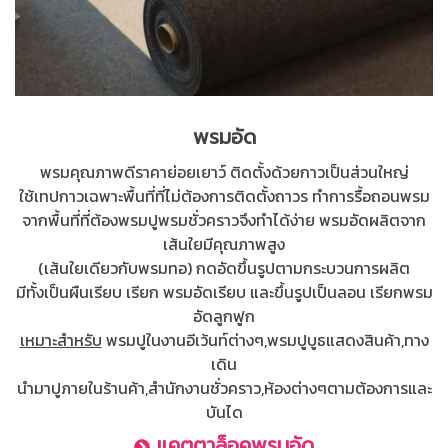
พรมอัด
พรมคุณภาพดีราคาย่อยเยาว์ ติดตั้งด้วยกาวเป็นส่วนใหญ่
ใช้เทปกาวเฉพาะพื้นที่ที่ไม่ต้องการติดตั้งถาวร ทำการรื้อถอนพรม
จากพื้นที่ที่ต้องพรมปูพรมชั่วคราวจึงทำได้ง่าย พรมอัดผลิตจาก
เส้นใยมีคุณภาพสูง
(เส้นใยเดียวกับพรมทอ) กดอัดขึ้นรูปตามกระบวนการผลิต
มีทั้งเป็นผืนเรียบ เรียก พรมอัดเรียบ และขึ้นรูปเป็นลอน เรียกพรม
อัดลูกฟูก
เหมาะสำหรับ
พรมปูในงานอีเว้นท์ต่างๆ,พรมปูบูธแสดงสินค้า,ทาง
เดิน
นำมาปูภายในร้านค้า,สำนักงานชั่วคราว,ห้องต่างๆตามต้องการและ
บันได
แคตตาล็อคพรมอัด