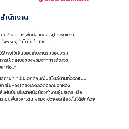
สำนักงาน
ยในห้องต่างๆ,พื้นที่ส่วนกลาง,โถงรับแขก,
ตั้งพรมปูบันไดในสำนักงาน
มได้โดยใช้เส้นขอบเก็บงานริมขอบพรม
อาการเปิดเผยอของพรมจากการสัญจร
วลาต่อมา
ถานที่ ที่เป็นเอกลักษณ์มีสไตล์ตามที่ออกแบบ
องภายในห้อง,เสียงเล็ดลอดออกนอกห้อง
แผ่นซับเสียงที่ผนัง,ห้องทำงานผู้บริหาร หรือ
กระมบพื้นเวลาเดิน พรมจะช่วยลดเสียงนั้นได้อีกด้วย