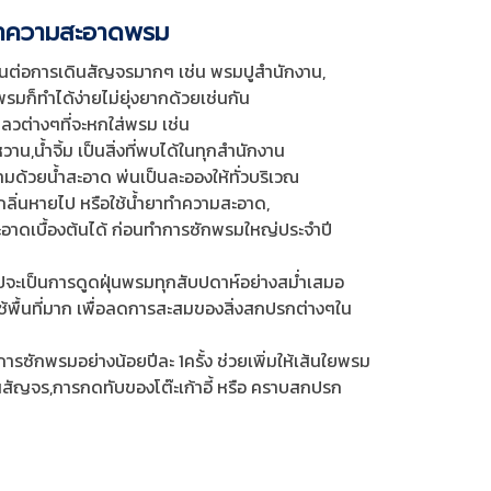
ทำความสะอาดพรม
งทนต่อการเดินสัญจรมากๆ เช่น พรมปูสำนักงาน,
รมก็ทำได้ง่ายไม่ยุ่งยากด้วยเช่นกัน
หลวต่างๆที่จะหกใส่พรม เช่น
วาน,น้ำจิ้ม เป็นสิ่งที่พบได้ในทุกสำนักงาน
วตามด้วยน้ำสะอาด พ่นเป็นละอองให้ทั่วบริเวณ
ลิ่นหายไป หรือใช้น้ำยาทำความสะอาด,
ดเบื้องต้นได้ ก่อนทำการซักพรมใหญ่ประจำปี
จะเป็นการดูดฝุ่นพรมทุกสับปดาห์อย่างสม่ำเสมอ
ใช้พื้นที่มาก เพื่อลดการสะสมของสิ่งสกปรกต่างๆใน
ักพรมอย่างน้อยปีละ 1ครั้ง ช่วยเพิ่มให้เส้นใยพรม
ัญจร,การกดทับของโต๊ะเก้าอี้ หรือ คราบสกปรก