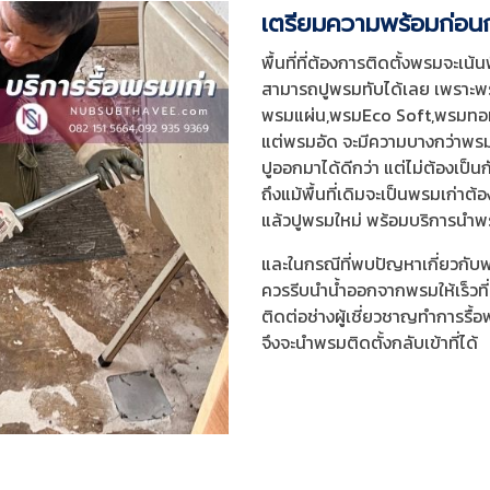
เตรียมความพร้อมก่อน
พื้นที่ที่ต้องการติดตั้งพรมจะเน้นพื
สามารถปูพรมทับได้เลย เพราะพ
พรมแผ่น,พรมEco Soft,พรมทอที่
แต่พรมอัด จะมีความบางกว่าพรมประ
ปูออกมาได้ดีกว่า แต่ไม่ต้องเป็
ถึงแม้พื้นที่เดิมจะเป็นพรมเก่า
แล้วปูพรมใหม่ พร้อมบริการนำพรม
และในกรณีที่พบปัญหาเกี่ยวกับ
ควรรีบนำน้ำออกจากพรมให้เร็วที่
ติดต่อช่างผู้เชี่ยวชาญทำการรื
จึงจะนำพรมติดตั้งกลับเข้าที่ได้