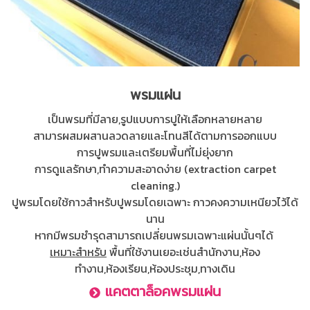
พรมแผ่น
เป็นพรมที่มีลาย,รูปแบบการปูให้เลือกหลายหลาย
สามารผสมผสานลวดลายและโทนสีได้ตามการออกแบบ
การปูพรมและเตรียมพื้นที่ไม่ยุ่งยาก
การดูแลรักษา,ทำความสะอาดง่าย (extraction carpet
cleaning.)
ปูพรมโดยใช้กาวสำหรับปูพรมโดยเฉพาะ กาวคงความเหนียวไว้ได้
นาน
หากมีพรมชำรุดสามารถเปลี่ยนพรมเฉพาะแผ่นนั้นๆได้
เหมาะสำหรับ
พื้นที่ใช้งานเยอะเช่นสำนักงาน,ห้อง
ทำงาน,ห้องเรียน,ห้องประชุม,ทางเดิน
แคตตาล็อคพรมแผ่น