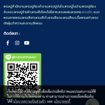
พรมปูสำนักงาน
,
พรมปูห้องทำงาน
,
พรมปูบันได
,
พรมปูในบ้าน
,
พรมปูห้อง
รับรอง
,
พรมปูร้านค้า
,
พรมสีเรียบไม่มีลาย
,
พรมแผ่น
,
พรมทอ
,
พรมอัด,
แบบ
พรมลายพรม
,
พรมสีเทา
,
พรมสีดำ
,
พรมสีแดง
,
พรมสีเบจ
,
รื้อพรมเก่า
,
พรม
ดักฝุ่น
,
ทำความสะอาด
,
ซักพรม
ติดต่อเรา :
@nubsubthavee
เว็บไซต์นี้มีการใช้งานคุกกี้ เพื่อเพิ่มประสิทธิภาพและประสบการณ์ที่ดี
ในการใช้งานเว็บไซต์ของท่าน ท่านสามารถอ่านรายละเอียดเพิ่มเติม
ได้ที่
นโยบายความเป็นส่วนตัว
และ
นโยบายคุกกี้