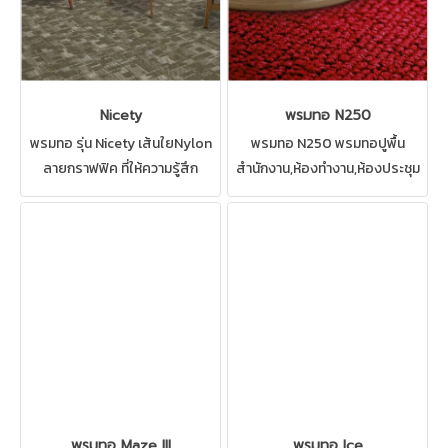
Nicety
พรมทอ N250
พรมทอ รุ่น Nicety เส้นใยNylon
พรมทอ N250 พรมทอปูพื้น
ลายกราฟฟิค ที่ให้ความรู้สึก
สำนักงาน,ห้องทำงาน,ห้องประชุม
สะดุดตา เหมาะสำหรับ ห้องทำงาน
พรมทอด้วยเส้นใยไนล่อนมีความ
ห้องประชุม ร้านค้า ทางเดิน
แข็งแรงทนทานรองรับการใช้งาน
ทำความสะอาดด้วยวิธีซักพรมได้
หนักได้เป็นอย่างดี
พรมทอ Maze III
พรมทอ Ice