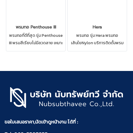
พรมทอ Penthouse III
Hera
พรมทอที่ดีที่สุด รุ่น Penthouse
พรมทอ รุ่น Hera พรมทอ
III พรมสีเรียบไม่มีลวดลาย เหมาะ
เส้นใยNylon บริการติดตั้งพรม
สำหรับ ห้องทำงาน ห้องประชุม
พร้อมยางรอง ให้สัมผัสที่นุ่มนวล
ห้องภายในบ้าน ทางเดิน ทำความ
สวยงาม เหมาะสำหรับ ห้องทำงาน
สะอาดด้วยวิธีซักพรมได้
ห้องประชุม ทางเดิน ทำความ
สะอาดด้วยวิธีซักพรมได้
ขอใบเสนอราคา,นัดเข้าดูหน้างาน ได้ที่ :