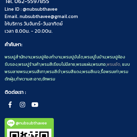
Tel.
062-5597855
Line ID :
@nubsubthavee
Email.
nubsubthavee@gmail.com
ให้บริการ วันจันทร์-วันอาทิตย์
เวลา 8.00น. - 20.00น.
คำค้นหา:
พรมปูสำนักงาน
,
พรมปูห้องทำงาน
,
พรมปูบันได
,
พรมปูในบ้าน
,
พรมปูห้อง
รับรอง
,
พรมปูร้านค้า
,
พรมสีเรียบไม่มีลาย
,
พรมแผ่น
,
พรมทอ
,
พรมอัด,
แบบ
พรมลายพรม
,
พรมสีเทา
,
พรมสีดำ
,
พรมสีแดง
,
พรมสีเบจ
,
รื้อพรมเก่า
,
พรม
ดักฝุ่น
,
ทำความสะอาด
,
ซักพรม
ติดต่อเรา :
@nubsubthavee