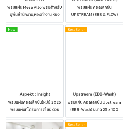
พรมแผ่น Mesa Alto พรมสำหรับ
พรมแผ่น คอลเลกชัน
ปูพื้นสำนักงาน,ห้องทำงาน,ห้อง
UPSTREAM (EBB & FLOW)
ประชุม มีให้เลืออกหลากหลาย
ขนาด 25 x 100 cm. พรมแผ่นที่มา
แบบ พรมโทนสีเข้ม มีสไตล์
ครบสองดีไซน์ปูผสมผสานกันได้
New
Best Seller
หรูหรา สุขุม
อย่างลงตัว สามารถปูได้ทุกสถาน
ที่ เช่น บ้าน สำนักงาน คอนโด ห้อง
ทำงาน ห้องประชุม ดูแลรักษาง่าย
Aspekt : Insight
Upstream (EBB-Wash)
พรมแผ่นคอลเล็คชั่นใหม่ปี 2025
พรมแผ่น คอลเลกชัน Upstream
พรมแผ่นที่ได้รับการดีไซน์ ด้วย
(EBB-Wash) ขนาด 25 x 100
ความปราณีต ผลิตจากวัสดุอย่าง
cm. พรมแผ่นที่มาครบสองดีไซน์
ดีที่เป็นมิตรต่อสิ่งแวดล้อม ยัง
ปูผสมผสานกันได้อย่างลงตัว
Best Seller