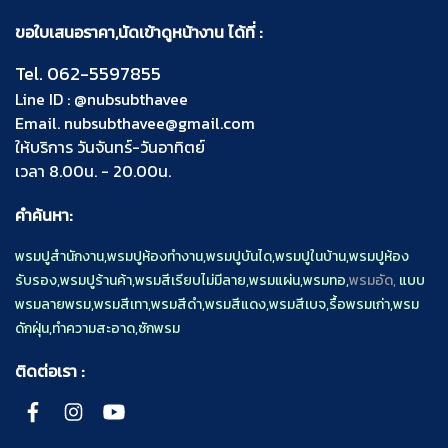
ขอใบเสนอราคา,นัดเข้าดูหน้างาน ได้ที่ :
Tel.
062-5597855
Line ID :
@nubsubthavee
Email.
nubsubthavee@gmail.com
ให้บริการ วันจันทร์-วันอาทิตย์
เวลา 8.00น. - 20.00น.
คำค้นหา:
พรมปูสำนักงาน
,
พรมปูห้องทำงาน
,
พรมปูบันได
,
พรมปูในบ้าน
,
พรมปูห้อง
รับรอง
,
พรมปูร้านค้า
,
พรมสีเรียบไม่มีลาย
,
พรมแผ่น
,
พรมทอ
,
พรมอัด,
แบบ
พรมลายพรม
,
พรมสีเทา
,
พรมสีดำ
,
พรมสีแดง
,
พรมสีเบจ
,
รื้อพรมเก่า
,
พรม
ดักฝุ่น
,
ทำความสะอาด
,
ซักพรม
ติดต่อเรา :