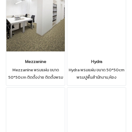
สะท้อนถึงความ ความหรูหรา
สามารถปูได้ทุกสถานที่ เช่น บ้าน
ความสบาย และความมุ่งมั่นตั้งใจ
สำนักงาน คอนโด ห้องทำงาน ห้อง
ประชุม ดูแลรักษาง่าย
Mezzanine
Hydra
Mezzanine พรมแผ่น ขนาด
Hydra พรมแผ่น ขนาด 50*50cm
50*50cm ติดตั้งง่าย ติดตั้งพรม
พรมปูพื้นสำนักงาน,ห้อง
ได้ทั้งสำนักงาน,ห้องทำงาน,ห้อง
ทำงาน,ห้องประชุม พรมปูพื้นราคา
ประชุม และสถานที่ส่วนกลาง
ประหยัด ลดล้างสต็อค!!! ติดตั้ง
ต่างๆ
ง่ายปูเสร็จใน 1วัน