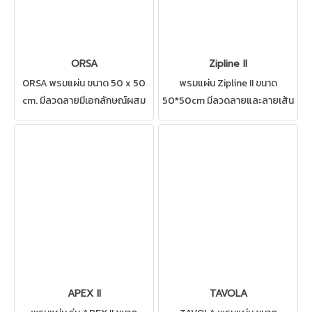
ORSA
Zipline II
ORSA พรมแผ่น ขนาด 50 x 50
พรมแผ่น Zipline II ขนาด
cm. มีลวดลายมีเอกลักษณ์ผสม
50*50cm มีลวดลายและลายเส้น
ผสานทั้งลวดลายและสีพื้น
ที่เป็นเอกลักษณ์ สามารถปูได้ทุก
สามารถปูได้หลายรูปแบบ เหมาะ
สถานที่ เช่น สำนักงาน ห้องทำงาน
สำหรับ ติดตั้งสำนักงาน ห้อง
ห้องประชุม ดูแลรักษาง่าย ให้
ทำงาน ห้องประชุม
บริการติดตั้งโดยช่างปูพรมมือ
อาชีพ
APEX II
TAVOLA