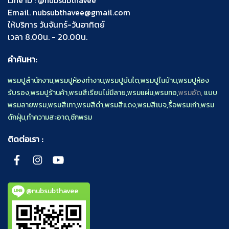
Email.
nubsubthavee@gmail.com
ให้บริการ วันจันทร์-วันอาทิตย์
เวลา 8.00น. - 20.00น.
คำค้นหา:
พรมปูสำนักงาน
,
พรมปูห้องทำงาน
,
พรมปูบันได
,
พรมปูในบ้าน
,
พรมปูห้อง
รับรอง
,
พรมปูร้านค้า
,
พรมสีเรียบไม่มีลาย
,
พรมแผ่น
,
พรมทอ
,
พรมอัด,
แบบ
พรมลายพรม
,
พรมสีเทา
,
พรมสีดำ
,
พรมสีแดง
,
พรมสีเบจ
,
รื้อพรมเก่า
,
พรม
ดักฝุ่น
,
ทำความสะอาด
,
ซักพรม
ติดต่อเรา :
@nubsubthavee