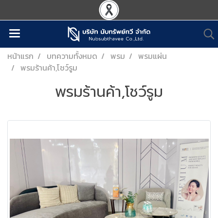
หน้าแรก
บทความทั้งหมด
พรม
พรมแผ่น
พรมร้านค้า,โชว์รูม
พรมร้านค้า,โชว์รูม