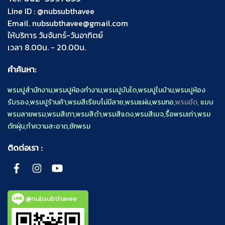
Line ID :
@nubsubthavee
Email.
nubsubthavee@gmail.com
ให้บริการ วันจันทร์-วันอาทิตย์
เวลา 8.00น. - 20.00น.
คำค้นหา:
พรมปูสำนักงาน
,
พรมปูห้องทำงาน
,
พรมปูบันได
,
พรมปูในบ้าน
,
พรมปูห้อง
รับรอง
,
พรมปูร้านค้า
,
พรมสีเรียบไม่มีลาย
,
พรมแผ่น
,
พรมทอ
,
พรมอัด,
แบบ
พรมลายพรม
,
พรมสีเทา
,
พรมสีดำ
,
พรมสีแดง
,
พรมสีเบจ
,
รื้อพรมเก่า
,
พรม
ดักฝุ่น
,
ทำความสะอาด
,
ซักพรม
ติดต่อเรา :
@nubsubthavee