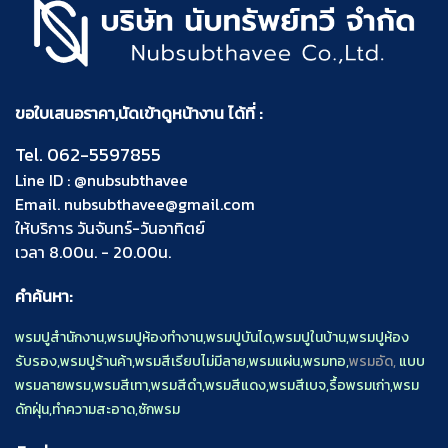
ขอใบเสนอราคา,นัดเข้าดูหน้างาน ได้ที่ :
Tel.
062-5597855
Line ID :
@nubsubthavee
Email.
nubsubthavee@gmail.com
ให้บริการ วันจันทร์-วันอาทิตย์
เวลา 8.00น. - 20.00น.
คำค้นหา:
พรมปูสำนักงาน
,
พรมปูห้องทำงาน
,
พรมปูบันได
,
พรมปูในบ้าน
,
พรมปูห้อง
รับรอง
,
พรมปูร้านค้า
,
พรมสีเรียบไม่มีลาย
,
พรมแผ่น
,
พรมทอ
,
พรมอัด,
แบบ
พรมลายพรม
,
พรมสีเทา
,
พรมสีดำ
,
พรมสีแดง
,
พรมสีเบจ
,
รื้อพรมเก่า
,
พรม
ดักฝุ่น
,
ทำความสะอาด
,
ซักพรม