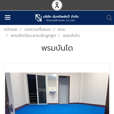
หน้าแรก
บทความทั้งหมด
พรม
พรมอัดเรียบ,พรมอัดลูกฟูก
พรมบันได
พรมบันได