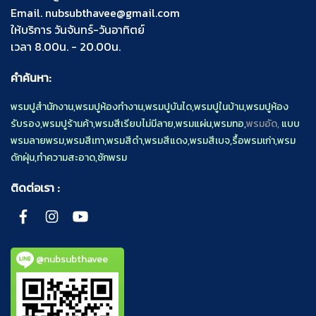
Email.
nubsubthavee@gmail.com
ให้บริการ วันจันทร์-วันอาทิตย์
เวลา 8.00น. - 20.00น.
คำค้นหา:
พรมปูสำนักงาน
,
พรมปูห้องทำงาน
,
พรมปูบันได
,
พรมปูในบ้าน
,
พรมปูห้อง
รับรอง
,
พรมปูร้านค้า
,
พรมสีเรียบไม่มีลาย
,
พรมแผ่น
,
พรมทอ
,
พรมอัด,
แบบ
พรมลายพรม
,
พรมสีเทา
,
พรมสีดำ
,
พรมสีแดง
,
พรมสีเบจ
,
รื้อพรมเก่า
,
พรม
ดักฝุ่น
,
ทำความสะอาด
,
ซักพรม
ติดต่อเรา :
@nubsubthavee