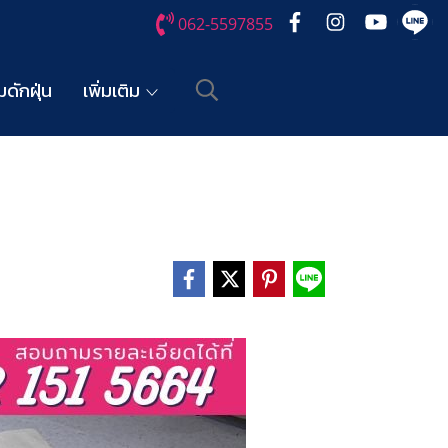
062-5597855
ดักฝุ่น
เพิ่มเติม