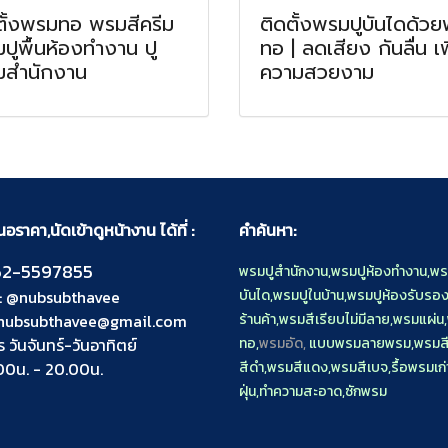
ตั้งพรมทอ พรมสีครีม
ติดตั้งพรมปูบันไดด้ว
ปูพื้นห้องทำงาน ปู
ทอ | ลดเสียง กันลื่น เพ
สำนักงาน
ความสวยงาม
ราคา,นัดเข้าดูหน้างาน ได้ที่ :
คำค้นหา:
2-5597855
พรมปูสำนักงาน
,
พรมปูห้องทำงาน
,
พร
:
@nubsubthavee
บันได
,
พรมปูในบ้าน
,
พรมปูห้องรับรอ
nubsubthavee@gmail.com
ร้านค้า
,
พรมสีเรียบไม่มีลาย
,
พรมแผ่น
,
ร วันจันทร์-วันอาทิตย์
ทอ
,
พรมอัด,
แบบพรมลายพรม
,
พรมสี
00น. - 20.00น.
สีดำ
,
พรมสีแดง
,
พรมสีเบจ
,
รื้อพรมเก่
ฝุ่น
,
ทำความสะอาด
,
ซักพรม