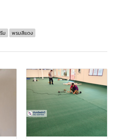
รีม
พรมสีแดง