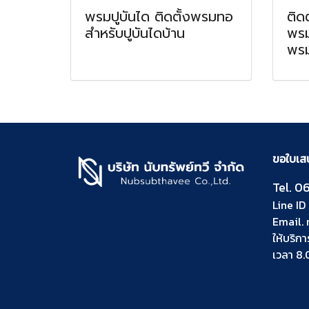
พรมปูบันได ติดตั้งพรมทอ
ติด
สำหรับปูบันไดบ้าน
พรม
พรม
ขอใบเสนอ
Tel.
06
Line ID 
Email.
ให้บริกา
เวลา 8.