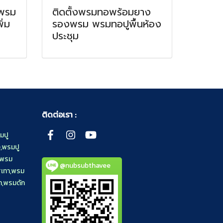
ยพรม
ติดตั้งพรมทอพร้อมยาง
ิ่ม
รองพรม พรมทอปูพื้นห้อง
ประชุม
ติดต่อเรา :
มปู
ง
,
พรมปู
พรม
@nubsubthavee
เทา
,
พรม
า
,
พรมดัก