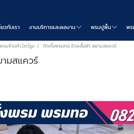
ี่ยวกับเรา
งานบริการและผลงาน
พรมปูพื้น
พรม
พรมร้านค้า,โชว์รูม
ติดตั้งพรมทอ ร้านเสื้อผ้า สยามสแควร์
สยามสแควร์