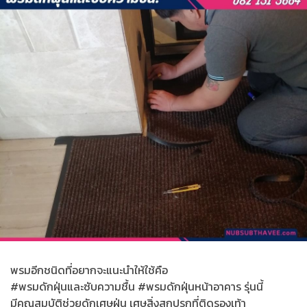
พรมอีกชนิดที่อยากจะแนะนำให้ใช้คือ
#พรมดักฝุ่นและซับความชื้น #พรมดักฝุ่นหน้าอาคาร รุ่นนี้
มีคุณสมบัติช่วยดักเศษฝุ่น เศษสิ่งสกปรกที่ติดรองเท้า