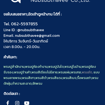
ขอใบเสนอราคา,นัดเข้าดูหน้างาน ได้ที่ :
Tel.
062-5597855
Line ID :
@nubsubthavee
Email.
nubsubthavee@gmail.com
ให้บริการ วันจันทร์-วันอาทิตย์
เวลา 8.00น. - 20.00น.
คำค้นหา:
พรมปูสำนักงาน
,
พรมปูห้องทำงาน
,
พรมปูบันได
,
พรมปูในบ้าน
,
พรมปูห้อง
รับรอง
,
พรมปูร้านค้า
,
พรมสีเรียบไม่มีลาย
,
พรมแผ่น
,
พรมทอ
,
พรมอัด,
แบบ
พรมลายพรม
,
พรมสีเทา
,
พรมสีดำ
,
พรมสีแดง
,
พรมสีเบจ
,
รื้อพรมเก่า
,
พรม
ดักฝุ่น
,
ทำความสะอาด
,
ซักพรม
ติดต่อเรา :