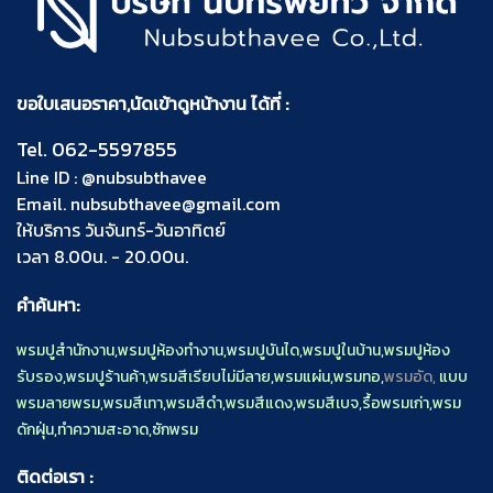
ขอใบเสนอราคา,นัดเข้าดูหน้างาน ได้ที่ :
Tel.
062-5597855
Line ID :
@nubsubthavee
Email.
nubsubthavee@gmail.com
ให้บริการ วันจันทร์-วันอาทิตย์
เวลา 8.00น. - 20.00น.
คำค้นหา:
พรมปูสำนักงาน
,
พรมปูห้องทำงาน
,
พรมปูบันได
,
พรมปูในบ้าน
,
พรมปูห้อง
รับรอง
,
พรมปูร้านค้า
,
พรมสีเรียบไม่มีลาย
,
พรมแผ่น
,
พรมทอ
,
พรมอัด,
แบบ
พรมลายพรม
,
พรมสีเทา
,
พรมสีดำ
,
พรมสีแดง
,
พรมสีเบจ
,
รื้อพรมเก่า
,
พรม
ดักฝุ่น
,
ทำความสะอาด
,
ซักพรม
ติดต่อเรา :