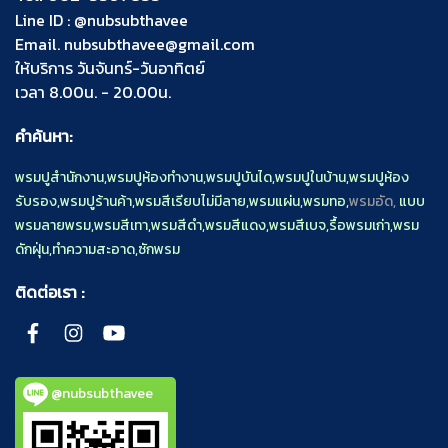
Line ID :
@nubsubthavee
Email.
nubsubthavee@gmail.com
ให้บริการ วันจันทร์-วันอาทิตย์
เวลา 8.00น. - 20.00น.
คำค้นหา:
พรมปูสำนักงาน
,
พรมปูห้องทำงาน
,
พรมปูบันได
,
พรมปูในบ้าน
,
พรมปูห้อง
รับรอง
,
พรมปูร้านค้า
,
พรมสีเรียบไม่มีลาย
,
พรมแผ่น
,
พรมทอ
,
พรมอัด,
แบบ
พรมลายพรม
,
พรมสีเทา
,
พรมสีดำ
,
พรมสีแดง
,
พรมสีเบจ
,
รื้อพรมเก่า
,
พรม
ดักฝุ่น
,
ทำความสะอาด
,
ซักพรม
ติดต่อเรา :
@nubsubthavee