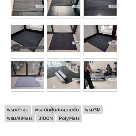
พรมดักฝุ่น
พรมดักฝุ่นซับความชื้น
พรม3M
พรมAllMats
3100N
PolyMats