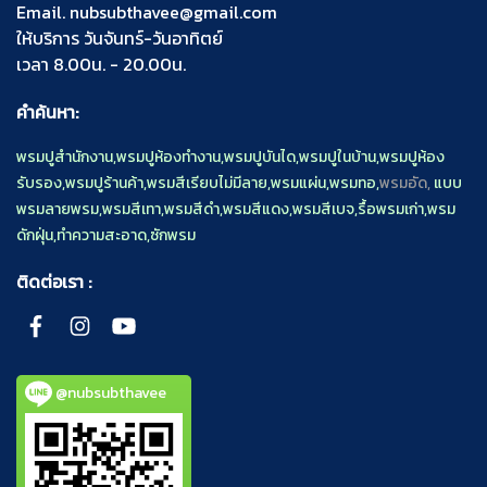
Email.
nubsubthavee@gmail.com
ให้บริการ วันจันทร์-วันอาทิตย์
เวลา 8.00น. - 20.00น.
คำค้นหา:
พรมปูสำนักงาน
,
พรมปูห้องทำงาน
,
พรมปูบันได
,
พรมปูในบ้าน
,
พรมปูห้อง
รับรอง
,
พรมปูร้านค้า
,
พรมสีเรียบไม่มีลาย
,
พรมแผ่น
,
พรมทอ
,
พรมอัด,
แบบ
พรมลายพรม
,
พรมสีเทา
,
พรมสีดำ
,
พรมสีแดง
,
พรมสีเบจ
,
รื้อพรมเก่า
,
พรม
ดักฝุ่น
,
ทำความสะอาด
,
ซักพรม
ติดต่อเรา :
@nubsubthavee