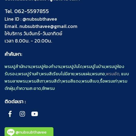
Tel.
062-5597855
Line ID :
@nubsubthavee
Email.
nubsubthavee@gmail.com
ให้บริการ วันจันทร์-วันอาทิตย์
เวลา 8.00น. - 20.00น.
คำค้นหา:
พรมปูสำนักงาน
,
พรมปูห้องทำงาน
,
พรมปูบันได
,
พรมปูในบ้าน
,
พรมปูห้อง
รับรอง
,
พรมปูร้านค้า
,
พรมสีเรียบไม่มีลาย
,
พรมแผ่น
,
พรมทอ
,
พรมอัด,
แบบ
พรมลายพรม
,
พรมสีเทา
,
พรมสีดำ
,
พรมสีแดง
,
พรมสีเบจ
,
รื้อพรมเก่า
,
พรม
ดักฝุ่น
,
ทำความสะอาด
,
ซักพรม
ติดต่อเรา :
@nubsubthavee