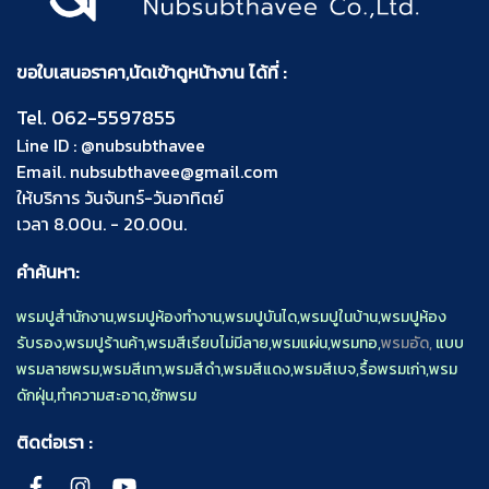
ขอใบเสนอราคา,นัดเข้าดูหน้างาน ได้ที่ :
Tel.
062-5597855
Line ID :
@nubsubthavee
Email.
nubsubthavee@gmail.com
ให้บริการ วันจันทร์-วันอาทิตย์
เวลา 8.00น. - 20.00น.
คำค้นหา:
พรมปูสำนักงาน
,
พรมปูห้องทำงาน
,
พรมปูบันได
,
พรมปูในบ้าน
,
พรมปูห้อง
รับรอง
,
พรมปูร้านค้า
,
พรมสีเรียบไม่มีลาย
,
พรมแผ่น
,
พรมทอ
,
พรมอัด,
แบบ
พรมลายพรม
,
พรมสีเทา
,
พรมสีดำ
,
พรมสีแดง
,
พรมสีเบจ
,
รื้อพรมเก่า
,
พรม
ดักฝุ่น
,
ทำความสะอาด
,
ซักพรม
ติดต่อเรา :