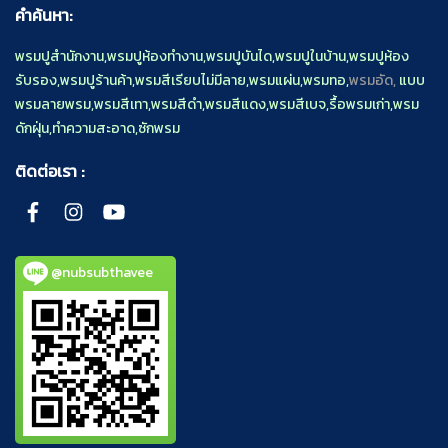
คำค้นหา:
พรมปูสำนักงาน
,
พรมปูห้องทำงาน
,
พรมปูบันได
,
พรมปูในบ้าน
,
พรมปูห้อง
รับรอง
,
พรมปูร้านค้า
,
พรมสีเรียบไม่มีลาย
,
พรมแผ่น
,
พรมทอ
,
พรมอัด,
แบบ
พรมลายพรม
,
พรมสีเทา
,
พรมสีดำ
,
พรมสีแดง
,
พรมสีเบจ
,
รื้อพรมเก่า
,
พรม
ดักฝุ่น
,
ทำความสะอาด
,
ซักพรม
ติดต่อเรา :
@nubsubthavee