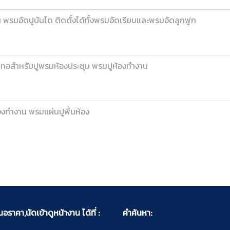
น พรมอัดปูบันได ติดตั้งได้ทั้งพรมอัดเรียบและพรมอัดลูกฟูก
ทอสำหรับปูพรมห้องประชุม พรมปูห้องทำงาน
องทำงาน พรมแผ่นปูพื้นห้อง
ราคา,นัดเข้าดูหน้างาน ได้ที่ :
คำค้นหา: