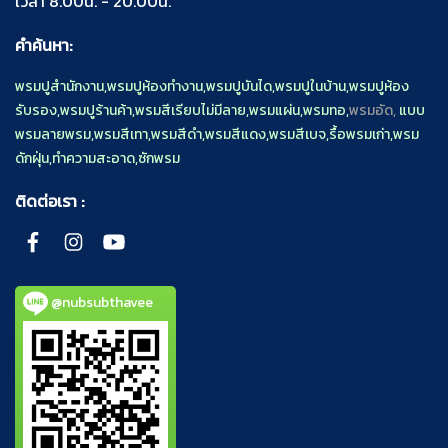
เวลา 8.00น. - 20.00น.
คำค้นหา:
พรมปูสำนักงาน
,
พรมปูห้องทำงาน
,
พรมปูบันได
,
พรมปูในบ้าน
,
พรมปูห้อง
รับรอง
,
พรมปูร้านค้า
,
พรมสีเรียบไม่มีลาย
,
พรมแผ่น
,
พรมทอ
,
พรมอัด,
แบบ
พรมลายพรม
,
พรมสีเทา
,
พรมสีดำ
,
พรมสีแดง
,
พรมสีเบจ
,
รื้อพรมเก่า
,
พรม
ดักฝุ่น
,
ทำความสะอาด
,
ซักพรม
ติดต่อเรา :
@nubsubthavee