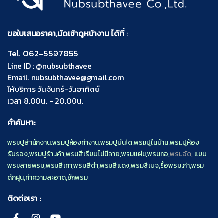
ขอใบเสนอราคา,นัดเข้าดูหน้างาน ได้ที่ :
Tel.
062-5597855
Line ID :
@nubsubthavee
Email.
nubsubthavee@gmail.com
ให้บริการ วันจันทร์-วันอาทิตย์
เวลา 8.00น. - 20.00น.
คำค้นหา:
พรมปูสำนักงาน
,
พรมปูห้องทำงาน
,
พรมปูบันได
,
พรมปูในบ้าน
,
พรมปูห้อง
รับรอง
,
พรมปูร้านค้า
,
พรมสีเรียบไม่มีลาย
,
พรมแผ่น
,
พรมทอ
,
พรมอัด,
แบบ
พรมลายพรม
,
พรมสีเทา
,
พรมสีดำ
,
พรมสีแดง
,
พรมสีเบจ
,
รื้อพรมเก่า
,
พรม
ดักฝุ่น
,
ทำความสะอาด
,
ซักพรม
ติดต่อเรา :