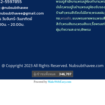
2-5597855
พรมปูสำนักงาน
,
พรมปูห้องทำงาน
,
พร
:
@nubsubthavee
บันได
,
พรมปูในบ้าน
,
พรมปูห้องรับรอ
nubsubthavee@gmail.com
ร้านค้า
,
พรมสีเรียบไม่มีลาย
,
พรมแผ่น
,
ร วันจันทร์-วันอาทิตย์
ทอ
,
พรมอัด,
แบบพรมลายพรม
,
พรมสี
00น. - 20.00น.
สีดำ
,
พรมสีแดง
,
พรมสีเบจ
,
รื้อพรมเก่
ฝุ่น
,
ทำความสะอาด
,
ซักพรม
@ Copyright 2023 All Rights Reserved. Nubsubthavee.com
ผู้เข้าชมทั้งหมด
346,707
Powered by
MakeWebEasy.com