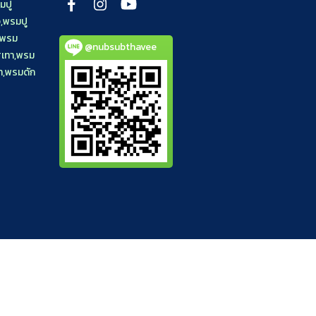
มปู
ง
,
พรมปู
พรม
@nubsubthavee
เทา
,
พรม
า
,
พรมดัก