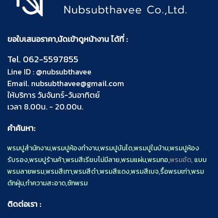
ขอใบเสนอราคา,นัดเข้าดูหน้างาน ได้ที่ :
Tel.
062-5597855
Line ID :
@nubsubthavee
Email.
nubsubthavee@gmail.com
ให้บริการ วันจันทร์-วันอาทิตย์
เวลา 8.00น. - 20.00น.
คำค้นหา:
พรมปูสำนักงาน
,
พรมปูห้องทำงาน
,
พรมปูบันได
,
พรมปูในบ้าน
,
พรมปูห้อง
รับรอง
,
พรมปูร้านค้า
,
พรมสีเรียบไม่มีลาย
,
พรมแผ่น
,
พรมทอ
,
พรมอัด,
แบบ
พรมลายพรม
,
พรมสีเทา
,
พรมสีดำ
,
พรมสีแดง
,
พรมสีเบจ
,
รื้อพรมเก่า
,
พรม
ดักฝุ่น
,
ทำความสะอาด
,
ซักพรม
ติดต่อเรา :