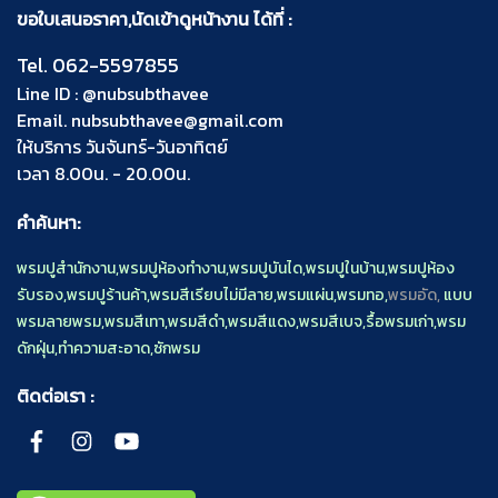
ขอใบเสนอราคา,นัดเข้าดูหน้างาน ได้ที่ :
Tel.
062-5597855
Line ID :
@nubsubthavee
Email.
nubsubthavee@gmail.com
ให้บริการ วันจันทร์-วันอาทิตย์
เวลา 8.00น. - 20.00น.
คำค้นหา:
พรมปูสำนักงาน
,
พรมปูห้องทำงาน
,
พรมปูบันได
,
พรมปูในบ้าน
,
พรมปูห้อง
รับรอง
,
พรมปูร้านค้า
,
พรมสีเรียบไม่มีลาย
,
พรมแผ่น
,
พรมทอ
,
พรมอัด,
แบบ
พรมลายพรม
,
พรมสีเทา
,
พรมสีดำ
,
พรมสีแดง
,
พรมสีเบจ
,
รื้อพรมเก่า
,
พรม
ดักฝุ่น
,
ทำความสะอาด
,
ซักพรม
ติดต่อเรา :