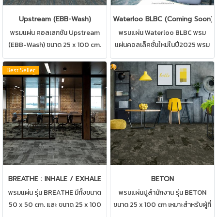
Upstream (EBB-Wash)
Waterloo BLBC (Coming Soon)
พรมแผ่น คอลเลกชัน Upstream
พรมแผ่น Waterloo BLBC พรม
(EBB-Wash) ขนาด 25 x 100 cm.
แผ่นคอลเล็คชั่นใหม่ในปี2025 พรม
พรมแผ่นที่มาครบสองดีไซน์ปูผสม
สำหรับปูพื้นสำนักงาน,ห้อง
ผสานกันได้อย่างลงตัว สามารถปูได้
ทำงาน,ห้องประชุม มีให้เลือกหลาก
Best Seller
ทุกสถานที่ เช่น บ้าน สำนักงาน คอน
หลายแบบ
โด ห้องทำงาน ห้องประชุม ดูแลรักษา
ง่าย
BREATHE : INHALE / EXHALE
BETON
พรมแผ่น รุ่น BREATHE มีทั้งขนาด
พรมแผ่นปูสำนักงาน รุ่น BETON
50 x 50 cm. และ ขนาด 25 x 100
ขนาด 25 x 100 cm เหมาะสำหรับผู้ที่
cm. พรมแผ่นที่มาครบสองดีไซน์ปู
ชื่อชอบความภูมิฐาน สามารถปูได้ทุก