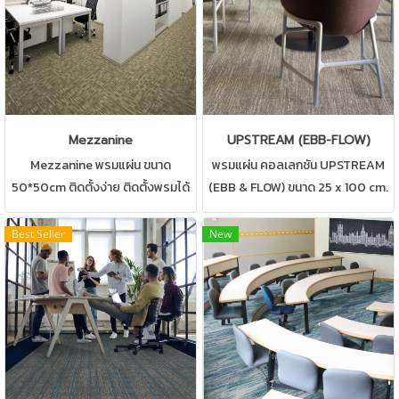
Mezzanine
UPSTREAM (EBB-FLOW)
Mezzanine พรมแผ่น ขนาด
พรมแผ่น คอลเลกชัน UPSTREAM
50*50cm ติดตั้งง่าย ติดตั้งพรมได้
(EBB & FLOW) ขนาด 25 x 100 cm.
ทั้งสำนักงาน,ห้องทำงาน,ห้องประชุม
พรมแผ่นที่มาครบสองดีไซน์ปูผสม
และสถานที่ส่วนกลางต่างๆ
ผสานกันได้อย่างลงตัว สามารถปูได้
Best Seller
New
ทุกสถานที่ เช่น บ้าน สำนักงาน คอน
โด ห้องทำงาน ห้องประชุม ดูแลรักษา
ง่าย