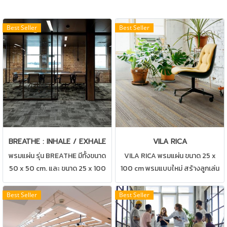
Best Seller
Best Seller
BREATHE : INHALE / EXHALE
VILA RICA
พรมแผ่น รุ่น BREATHE มีทั้งขนาด
VILA RICA พรมแผ่น ขนาด 25 x
50 x 50 cm. และ ขนาด 25 x 100
100 cm พรมแบบใหม่ สร้างลูกเล่น
cm. พรมแผ่นที่มาครบสองดีไซน์ปู
ให้กับสถานที่ของคุณ สามารถปูได้
ผสมผสานกันได้อย่างลงตัว เหมาะ
ทุกสถานที่ เช่น บ้าน สำนักงาน คอน
Best Seller
Best Seller
สำหรับ สำนักงาน ห้องทำงาน ห้อง
โด ห้องทำงาน ห้องประชุม ดูแลรักษา
ประชุม
ง่าย