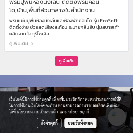
พรมปูพื้นห้องนั่งเล่น ติดตั้งพรมคอน
โด,บ้าน,พื้นที่ส่วนกลางในสำนักงาน
พรมแผ่นปูพื้นห้องนั่งเล่นและห้องพักคอนโด รุ่น EcoSoft
ติดตั้งง่าย ช่วยลดเสียงสะท้อน ระบายกลิ่นอับ นุ่มสบายเท้า
ผลิตจากวัสดุรีไซเคิล
ดูเพิ่มเติม
ดูเพิ่มเติม
เว็บไซต์นี้มีการใช้งานคุกกี้ เพื่อเพิ่มประสิทธิภาพและประสบการณ์ที่ดี
ในการใช้งานเว็บไซต์ของท่าน ท่านสามารถอ่านรายละเอียดเพิ่มเติม
ได้ที่
นโยบายความเป็นส่วนตัว
และ
นโยบายคุกกี้
ตั้งค่าคุกกี้
ยอมรับทั้งหมด