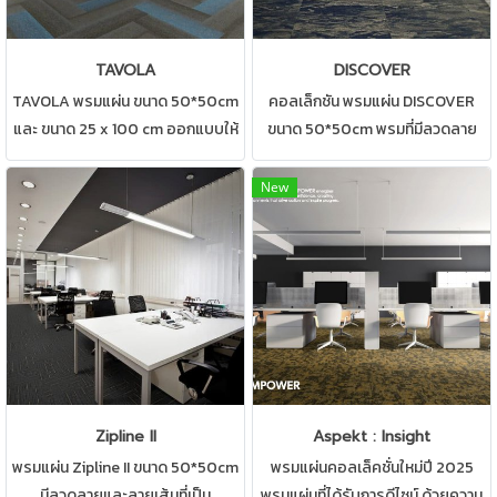
TAVOLA
DISCOVER
TAVOLA พรมแผ่น ขนาด 50*50cm
คอลเล็กชัน พรมแผ่น DISCOVER
และ ขนาด 25 x 100 cm ออกแบบให้
ขนาด 50*50cm พรมที่มีลวดลาย
พรมเข้ากับทุกสถานที่ สามารถปูได้
สิ่อถึงการผสมผสานประวัติศาสตร์
ทุกสถานที่ เช่น บ้าน สำนักงาน คอน
โซนสีที่ไม่เหมือนใคร ปูได้ทุกสถานที่
New
โด ห้องทำงาน ห้องประชุม ดูแลรักษา
เช่น บ้าน สำนักงาน คอนโด ห้อง
ง่าย
ทำงาน ห้องประชุม ดูแลรักษาง่าย
ผลิตภัณฑ์พรมจาก Carpetsinter
Zipline II
Aspekt : Insight
พรมแผ่น Zipline II ขนาด 50*50cm
พรมแผ่นคอลเล็คชั่นใหม่ปี 2025
มีลวดลายและลายเส้นที่เป็น
พรมแผ่นที่ได้รับการดีไซน์ ด้วยความ