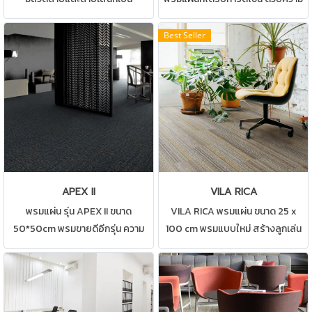
เอกลักษณ์ สามารถปูได้ทุกสถานที่
ปราณีต ผลิตจากวัสดุอย่างดีที่เป็น
เช่น สำนักงาน ห้องทำงาน ห้อง
มิตรต่อสิ่งแวดล้อม ยังสะท้อนถึง
Best Seller
ประชุม ดูแลรักษาง่าย ให้บริการติด
ความ ความหรูหรา ความสบาย และ
ตั้งโดยช่างปูพรมมืออาชีพ
ความมุ่งมั่นตั้งใจ
APEX II
VILA RICA
พรมแผ่น รุ่น APEX II ขนาด
VILA RICA พรมแผ่น ขนาด 25 x
50*50cm พรมขายดีอีกรุ่น ความ
100 cm พรมแบบใหม่ สร้างลูกเล่น
สวยงามของพรมและประโยชน์
ให้กับสถานที่ของคุณ สามารถปูได้
ใช้สอย สามารถปูได้ทุกสถานที่ เช่น
ทุกสถานที่ เช่น บ้าน สำนักงาน คอน
บ้าน สำนักงาน คอนโด ห้องทำงาน
โด ห้องทำงาน ห้องประชุม ดูแลรักษา
ห้องประชุม ดูแลรักษาง่าย
ง่าย