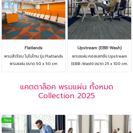
Flatlands
Upstream (EBB-Wash)
พรมสีเรียบ โมโนโทน รุ่น Flatlands
พรมแผ่น คอลเลกชัน Upstream
พรมแผ่น ขนาด 50 x 50 cm
(EBB-Wash) ขนาด 25 x 100 cm.
สามารถปูได้ทุกสถานที่ เช่น บ้าน
พรมแผ่นที่มาครบสองดีไซน์ปูผสม
สำนักงาน คอนโด ห้องทำงาน ห้อง
ผสานกันได้อย่างลงตัว สามารถปูได้
แคตตาล็อค พรมแผ่น ทั้งหมด
ประชุม ดูแลรักษาง่าย
ทุกสถานที่ เช่น บ้าน สำนักงาน คอน
Collection 2025
โด ห้องทำงาน ห้องประชุม ดูแลรักษา
ง่าย
New