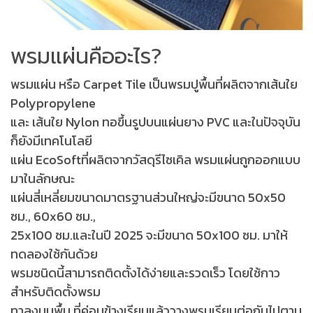
พรมแผ่นคืออะไร?
พรมแผ่น หรือ Carpet Tile เป็นพรมปูพื้นที่ผลิตจากเส้นใย
Polypropylene
และ เส้นใย Nylon ทอขึ้นรูปบนแผ่นยาง PVC และในปัจจุบัน
ก็ยังมีเทคโนโลยี
แผ่น EcoSoftที่ผลิตจากวัสดุรีไซเคิล พรมแผ่นถูกออกแบบ
มาในลักษณะ
แผ่นสี่เหลี่ยมขนาดมาตรฐานส่วนใหญ่จะมีขนาด 50x50
ซม., 60x60 ซม.,
25x100 ซม.
และในปี 2025 จะมีขนาด 50x100 ซม. มาให้
ทดลองใช้กันด้วย
พรมชนิดนี้สามารถติดตั้งได้ง่ายและรวดเร็ว โดยใช้กาว
สำหรับติดตั้งพรม
ทาลงบนพื้น ที่ค่อนข้างเรียบ
แล้ววางพรมเรียบต่อกันไปตาม