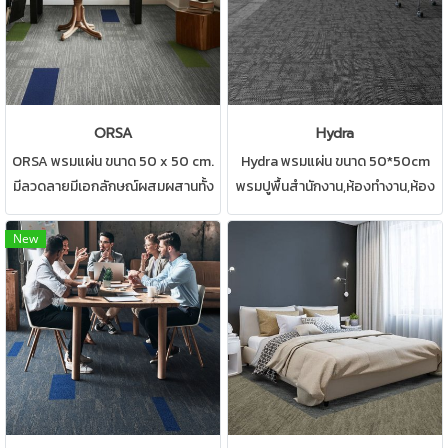
ORSA
Hydra
ORSA พรมแผ่น ขนาด 50 x 50 cm.
Hydra พรมแผ่น ขนาด 50*50cm
มีลวดลายมีเอกลักษณ์ผสมผสานทั้ง
พรมปูพื้นสำนักงาน,ห้องทำงาน,ห้อง
ลวดลายและสีพื้น สามารถปูได้หลาย
ประชุม พรมปูพื้นราคาประหยัด ลด
รูปแบบ เหมาะสำหรับ ติดตั้ง
ล้างสต็อค!!! ติดตั้งง่ายปูเสร็จใน 1วัน
New
สำนักงาน ห้องทำงาน ห้องประชุม