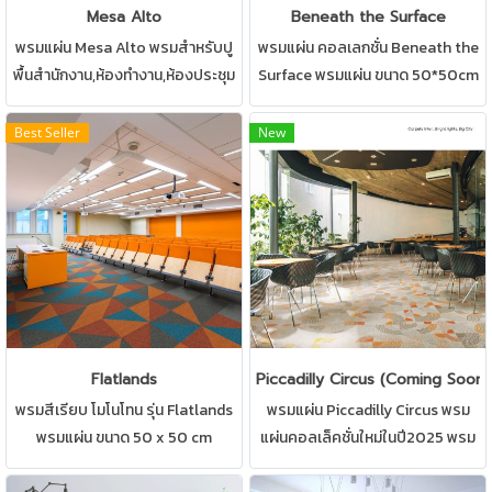
Mesa Alto
Beneath the Surface
พรมแผ่น Mesa Alto พรมสำหรับปู
พรมแผ่น คอลเลกชั่น Beneath the
พื้นสำนักงาน,ห้องทำงาน,ห้องประชุม
Surface พรมแผ่น ขนาด 50*50cm
มีให้เลืออกหลากหลายแบบ พรมโทน
ลายพรมแบบพรมดูทันสมัย สามารถ
สีเข้ม มีสไตล์ หรูหรา สุขุม
ปูได้ทุกสถานที่ เช่น บ้าน สำนักงาน
Best Seller
New
คอนโด ห้องทำงาน ห้องประชุม ดูแล
รักษาง่าย พรมCarpetsinter
Flatlands
Piccadilly Circus (Coming Soon)
พรมสีเรียบ โมโนโทน รุ่น Flatlands
พรมแผ่น Piccadilly Circus พรม
พรมแผ่น ขนาด 50 x 50 cm
แผ่นคอลเล็คชั่นใหม่ในปี2025 พรม
สามารถปูได้ทุกสถานที่ เช่น บ้าน
สำหรับปูพื้นสำนักงาน,ห้อง