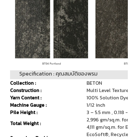
Specification : คุณสมบัติของพรม
Collection :
BETON
Construction :
Multi Level Texture Tu
Yarn Content :
100% Solution Dyed N
Machine Gauge :
1/12 inch
Pile Height :
3 – 5.5 mm , 0.118 - 0.2
2,996 gm/sq.m. for E
Total Weight :
4,111 gm/sq.m. for Ec
EcoSoft®, Recycled C