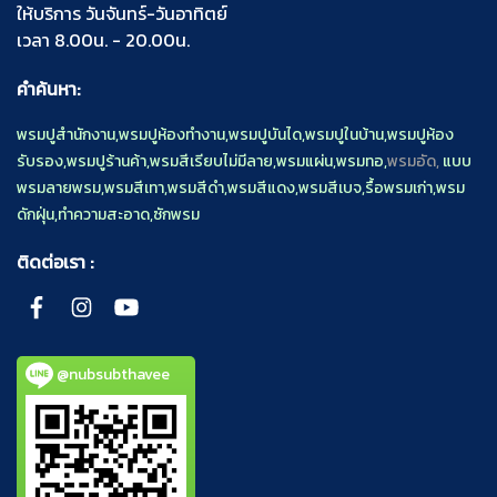
ให้บริการ วันจันทร์-วันอาทิตย์
เวลา 8.00น. - 20.00น.
คำค้นหา:
พรมปูสำนักงาน
,
พรมปูห้องทำงาน
,
พรมปูบันได
,
พรมปูในบ้าน
,
พรมปูห้อง
รับรอง
,
พรมปูร้านค้า
,
พรมสีเรียบไม่มีลาย
,
พรมแผ่น
,
พรมทอ
,
พรมอัด,
แบบ
พรมลายพรม
,
พรมสีเทา
,
พรมสีดำ
,
พรมสีแดง
,
พรมสีเบจ
,
รื้อพรมเก่า
,
พรม
ดักฝุ่น
,
ทำความสะอาด
,
ซักพรม
ติดต่อเรา :
@nubsubthavee