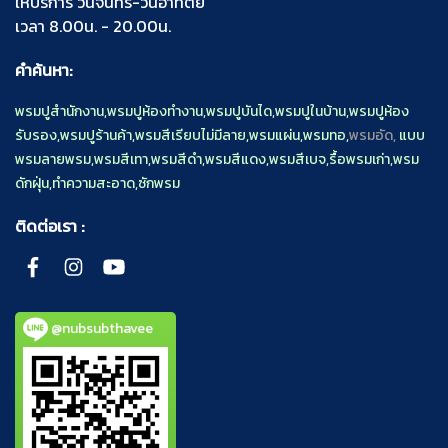
ให้บริการ วันจันทร์-วันอาทิตย์
เวลา 8.00น. - 20.00น.
คำค้นหา:
พรมปูสำนักงาน
,
พรมปูห้องทำงาน
,
พรมปูบันได
,
พรมปูในบ้าน
,
พรมปูห้อง
รับรอง
,
พรมปูร้านค้า
,
พรมสีเรียบไม่มีลาย
,
พรมแผ่น
,
พรมทอ
,
พรมอัด,
แบบ
พรมลายพรม
,
พรมสีเทา
,
พรมสีดำ
,
พรมสีแดง
,
พรมสีเบจ
,
รื้อพรมเก่า
,
พรม
ดักฝุ่น
,
ทำความสะอาด
,
ซักพรม
ติดต่อเรา :
@nubsubthavee