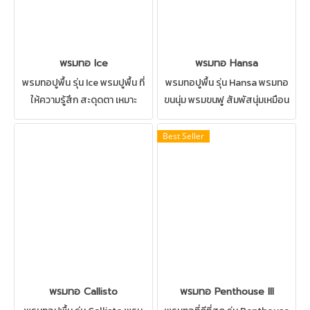
พรมทอ Ice
พรมทอ Hansa
พรมทอปูพื้น รุ่น Ice พรมปูพื้น ที่
พรมทอปูพื้น รุ่น Hansa พรมทอ
ให้ความรู้สึก สะดุดตา เหมาะ
ขนนุ่ม พรมขนฟู สัมพัสนุ่มเหมือน
สำหรับ ห้องทำงาน ห้องประชุม
อยู่ในโรงแรม ติดตั้งพรมทางเดิน
ทางเดิน ทำความสะอาดด้วยวิธีซัก
ปูพรมบันได ทำความสะอาดด้วย
Best Seller
พรมได้
วิธีซักพรมได้
พรมทอ Callisto
พรมทอ Penthouse III