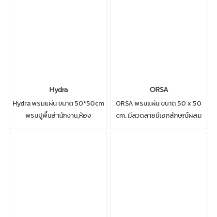
สำนักงาน คอนโด ห้องทำงาน ห้อง
ประชุม ดูแลรักษาง่าย
Hydra
ORSA
Hydra พรมแผ่น ขนาด 50*50cm
ORSA พรมแผ่น ขนาด 50 x 50
พรมปูพื้นสำนักงาน,ห้อง
cm. มีลวดลายมีเอกลักษณ์ผสม
ทำงาน,ห้องประชุม พรมปูพื้นราคา
ผสานทั้งลวดลายและสีพื้น
ประหยัด ลดล้างสต็อค!!! ติดตั้ง
สามารถปูได้หลายรูปแบบ เหมาะ
ง่ายปูเสร็จใน 1วัน
สำหรับ ติดตั้งสำนักงาน ห้อง
ทำงาน ห้องประชุม