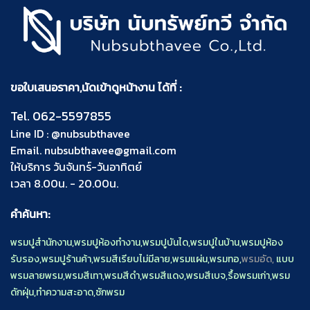
ขอใบเสนอราคา,นัดเข้าดูหน้างาน ได้ที่ :
Tel.
062-5597855
Line ID :
@nubsubthavee
Email.
nubsubthavee@gmail.com
ให้บริการ วันจันทร์-วันอาทิตย์
เวลา 8.00น. - 20.00น.
คำค้นหา:
พรมปูสำนักงาน
,
พรมปูห้องทำงาน
,
พรมปูบันได
,
พรมปูในบ้าน
,
พรมปูห้อง
รับรอง
,
พรมปูร้านค้า
,
พรมสีเรียบไม่มีลาย
,
พรมแผ่น
,
พรมทอ
,
พรมอัด,
แบบ
พรมลายพรม
,
พรมสีเทา
,
พรมสีดำ
,
พรมสีแดง
,
พรมสีเบจ
,
รื้อพรมเก่า
,
พรม
ดักฝุ่น
,
ทำความสะอาด
,
ซักพรม