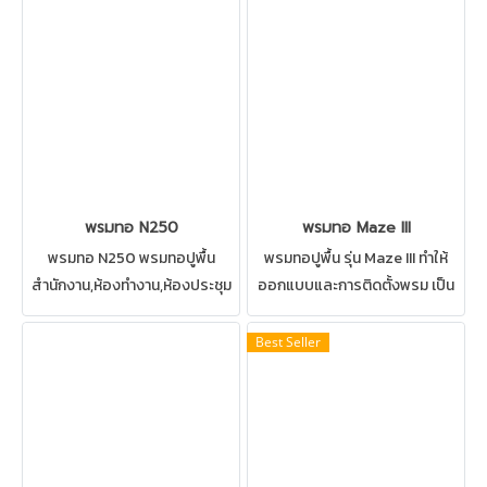
สะท้อนถึงความ ความหรูหรา
ทำความสะอาดด้วยวิธีซักพรมได้
ความสบาย และความมุ่งมั่นตั้งใจ
พรมทอ N250
พรมทอ Maze III
พรมทอ N250 พรมทอปูพื้น
พรมทอปูพื้น รุ่น Maze III ทำให้
สำนักงาน,ห้องทำงาน,ห้องประชุม
ออกแบบและการติดตั้งพรม เป็น
พรมทอด้วยเส้นใยไนล่อนมีความ
เรื่องง่าย เหมาะสำหรับ ห้อง
แข็งแรงทนทานรองรับการใช้งาน
ทำงาน ห้องประชุม ทางเดิน
Best Seller
หนักได้เป็นอย่างดี
ทำความสะอาดด้วยวิธีซักพรมได้