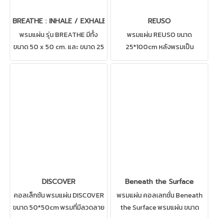
BREATHE : INHALE / EXHALE
REUSO
พรมแผ่น รุ่น BREATHE มีทั้ง
พรมแผ่น REUSO ขนาด
ขนาด 50 x 50 cm. และ ขนาด 25
25*100cm หลังพรมเป็น
x 100 cm. พรมแผ่นที่มาครบสอง
EcoSoft ช่วยลดการอับชื้น
ดีไซน์ปูผสมผสานกันได้อย่าง
สามารถปูได้ทุกสถานที่ เช่น บ้าน
ลงตัว เหมาะสำหรับ สำนักงาน
สำนักงาน คอนโด ห้องทำงาน ห้อง
ห้องทำงาน ห้องประชุม
ประชุม ดูแลรักษาง่าย
พรมCarpetsinter
DISCOVER
Beneath the Surface
คอลเล็กชัน พรมแผ่น DISCOVER
พรมแผ่น คอลเลกชั่น Beneath
ขนาด 50*50cm พรมที่มีลวดลาย
the Surface พรมแผ่น ขนาด