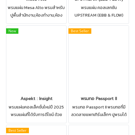
พรมแผ่น Mesa Alto พรมสำหรับ
พรมแผ่น คอลเลกชัน
ปูพื้นสำนักงาน,ห้องทำงาน,ห้อง
UPSTREAM (EBB & FLOW)
ประชุม มีให้เลืออกหลากหลาย
ขนาด 25 x 100 cm. พรมแผ่นที่มา
แบบ พรมโทนสีเข้ม มีสไตล์
ครบสองดีไซน์ปูผสมผสานกันได้
New
Best Seller
หรูหรา สุขุม
อย่างลงตัว สามารถปูได้ทุกสถาน
ที่ เช่น บ้าน สำนักงาน คอนโด ห้อง
ทำงาน ห้องประชุม ดูแลรักษาง่าย
Aspekt : Insight
พรมทอ Passport II
พรมแผ่นคอลเล็คชั่นใหม่ปี 2025
พรมทอ Passport II พรมทอที่มี
พรมแผ่นที่ได้รับการดีไซน์ ด้วย
ลวดลายแพทเทิร์นเล็กๆ ปูพรมได้
ความปราณีต ผลิตจากวัสดุอย่าง
ทั้ง ห้องต่างๆในบ้าน ห้องทำงาน
ดีที่เป็นมิตรต่อสิ่งแวดล้อม ยัง
ห้องประชุม ร้านค้า ทางเดิน บันได
Best Seller