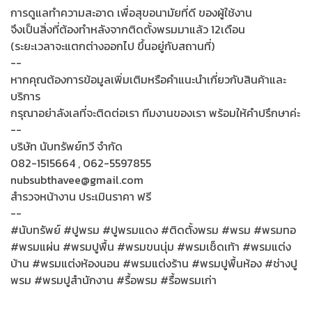
การดูแลทำความสะอาด เพื่อสุขอนามัยที่ดี ของผู้ใช้งาน
จึงเป็นสิ่งที่ต้องทำหลังจากติดตั้งพรมมาแล้ว 12เดือน
(ระยะเวลาจะแตกต่างออกไป ขึ้นอยู่กับสถานที่)
--
หากคุณต้องการข้อมูลเพิ่มเติมหรือคำแนะนำเกี่ยวกับสินค้าและ
บริการ
กรุณาอย่าลังเลที่จะติดต่อเรา ทีมงานของเรา พร้อมให้คำปรึกษาค่ะ
--
บริษัท นับทรัพย์ทวี จำกัด
082-1515664 , 062-5597855
nubsubthavee@gmail.com
สำรวจหน้างาน ประเมินราคา ฟรี
--
#นับทรัพย์ #ปูพรม #ปูพรมแดง #ติดตั้งพรม #พรม #พรมทอ
#พรมแผ่น #พรมปูพื้น #พรมขนนุ่ม #พรมเช็ดเท้า #พรมแต่ง
บ้าน #พรมแต่งห้องนอน #พรมแต่งร้าน #พรมปูพื้นห้อง #ช่างปู
พรม #พรมปูสำนักงาน #รื้อพรม #รื้อพรมเก่า