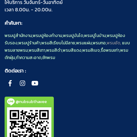
ให้บริการ วันจันทร์-วันอาทิตย์
เวลา 8.00น. - 20.00น.
คำค้นหา:
พรมปูสำนักงาน
,
พรมปูห้องทำงาน
,
พรมปูบันได
,
พรมปูในบ้าน
,
พรมปูห้อง
รับรอง
,
พรมปูร้านค้า
,
พรมสีเรียบไม่มีลาย
,
พรมแผ่น
,
พรมทอ
,
พรมอัด,
แบบ
พรมลายพรม
,
พรมสีเทา
,
พรมสีดำ
,
พรมสีแดง
,
พรมสีเบจ
,
รื้อพรมเก่า
,
พรม
ดักฝุ่น
,
ทำความสะอาด
,
ซักพรม
ติดต่อเรา :
@nubsubthavee