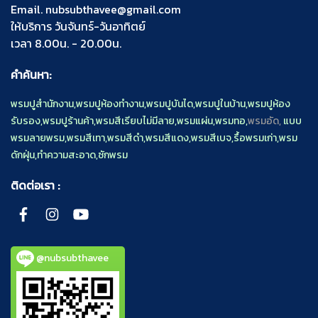
Email.
nubsubthavee@gmail.com
ให้บริการ วันจันทร์-วันอาทิตย์
เวลา 8.00น. - 20.00น.
คำค้นหา:
พรมปูสำนักงาน
,
พรมปูห้องทำงาน
,
พรมปูบันได
,
พรมปูในบ้าน
,
พรมปูห้อง
รับรอง
,
พรมปูร้านค้า
,
พรมสีเรียบไม่มีลาย
,
พรมแผ่น
,
พรมทอ
,
พรมอัด,
แบบ
พรมลายพรม
,
พรมสีเทา
,
พรมสีดำ
,
พรมสีแดง
,
พรมสีเบจ
,
รื้อพรมเก่า
,
พรม
ดักฝุ่น
,
ทำความสะอาด
,
ซักพรม
ติดต่อเรา :
@nubsubthavee