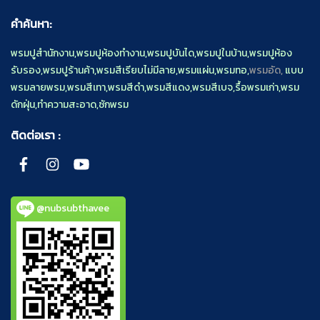
คำค้นหา:
พรมปูสำนักงาน
,
พรมปูห้องทำงาน
,
พรมปูบันได
,
พรมปูในบ้าน
,
พรมปูห้อง
รับรอง
,
พรมปูร้านค้า
,
พรมสีเรียบไม่มีลาย
,
พรมแผ่น
,
พรมทอ
,
พรมอัด,
แบบ
พรมลายพรม
,
พรมสีเทา
,
พรมสีดำ
,
พรมสีแดง
,
พรมสีเบจ
,
รื้อพรมเก่า
,
พรม
ดักฝุ่น
,
ทำความสะอาด
,
ซักพรม
ติดต่อเรา :
@nubsubthavee