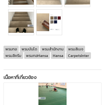
พรมทอ
พรมบันได
พรมสำนักงาน
พรมสีเบจ
พรมสีครีม
พรมทอHansa
Hansa
CarpetsInter
เนื้อหาที่เกี่ยวข้อง