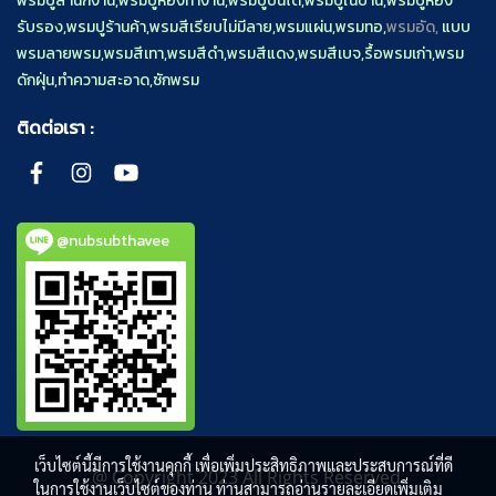
พรมปูสำนักงาน
,
พรมปูห้องทำงาน
,
พรมปูบันได
,
พรมปูในบ้าน
,
พรมปูห้อง
รับรอง
,
พรมปูร้านค้า
,
พรมสีเรียบไม่มีลาย
,
พรมแผ่น
,
พรมทอ
,
พรมอัด,
แบบ
พรมลายพรม
,
พรมสีเทา
,
พรมสีดำ
,
พรมสีแดง
,
พรมสีเบจ
,
รื้อพรมเก่า
,
พรม
ดักฝุ่น
,
ทำความสะอาด
,
ซักพรม
ติดต่อเรา :
@nubsubthavee
เว็บไซต์นี้มีการใช้งานคุกกี้ เพื่อเพิ่มประสิทธิภาพและประสบการณ์ที่ดี
@ Copyright 2023 All Rights Reserved.
ในการใช้งานเว็บไซต์ของท่าน ท่านสามารถอ่านรายละเอียดเพิ่มเติม