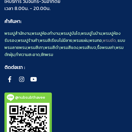
ให้บริการ วันจันทร์-วันอาทิตย์
เวลา 8.00น. - 20.00น.
คำค้นหา:
พรมปูสำนักงาน
,
พรมปูห้องทำงาน
,
พรมปูบันได
,
พรมปูในบ้าน
,
พรมปูห้อง
รับรอง
,
พรมปูร้านค้า
,
พรมสีเรียบไม่มีลาย
,
พรมแผ่น
,
พรมทอ
,
พรมอัด,
แบบ
พรมลายพรม
,
พรมสีเทา
,
พรมสีดำ
,
พรมสีแดง
,
พรมสีเบจ
,
รื้อพรมเก่า
,
พรม
ดักฝุ่น
,
ทำความสะอาด
,
ซักพรม
ติดต่อเรา :
@nubsubthavee