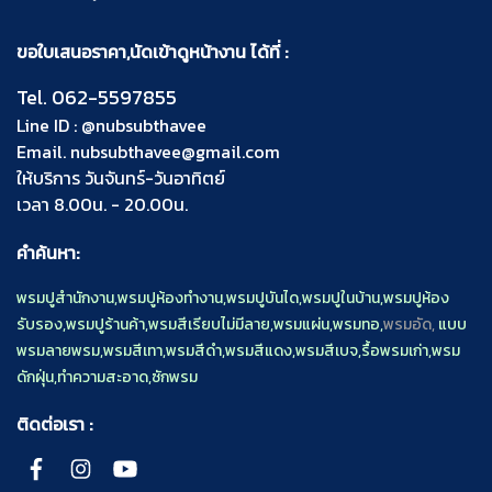
ขอใบเสนอราคา,นัดเข้าดูหน้างาน ได้ที่ :
Tel.
062-5597855
Line ID :
@nubsubthavee
Email.
nubsubthavee@gmail.com
ให้บริการ วันจันทร์-วันอาทิตย์
เวลา 8.00น. - 20.00น.
คำค้นหา:
พรมปูสำนักงาน
,
พรมปูห้องทำงาน
,
พรมปูบันได
,
พรมปูในบ้าน
,
พรมปูห้อง
รับรอง
,
พรมปูร้านค้า
,
พรมสีเรียบไม่มีลาย
,
พรมแผ่น
,
พรมทอ
,
พรมอัด,
แบบ
พรมลายพรม
,
พรมสีเทา
,
พรมสีดำ
,
พรมสีแดง
,
พรมสีเบจ
,
รื้อพรมเก่า
,
พรม
ดักฝุ่น
,
ทำความสะอาด
,
ซักพรม
ติดต่อเรา :