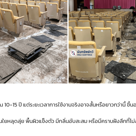
าณ 10-15 ปี แต่ระยะเวลาการใช้งานจริงอาจสั้นหรือยาวกว่านี้ ขึ
้นใยหลุดลุ่ย พื้นผิวแข็งตัว มีกลิ่นอับสะสม หรือมีคราบฝังลึกท