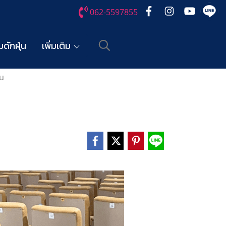
062-5597855
ดักฝุ่น
เพิ่มเติม
าน