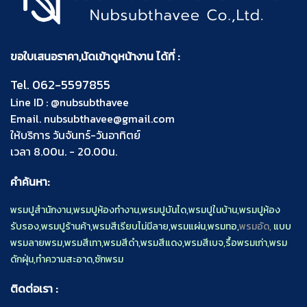
ขอใบเสนอราคา,นัดเข้าดูหน้างาน ได้ที่ :
Tel.
062-5597855
Line ID :
@nubsubthavee
Email.
nubsubthavee@gmail.com
ให้บริการ วันจันทร์-วันอาทิตย์
เวลา 8.00น. - 20.00น.
คำค้นหา:
พรมปูสำนักงาน
,
พรมปูห้องทำงาน
,
พรมปูบันได
,
พรมปูในบ้าน
,
พรมปูห้อง
รับรอง
,
พรมปูร้านค้า
,
พรมสีเรียบไม่มีลาย
,
พรมแผ่น
,
พรมทอ
,
พรมอัด,
แบบ
พรมลายพรม
,
พรมสีเทา
,
พรมสีดำ
,
พรมสีแดง
,
พรมสีเบจ
,
รื้อพรมเก่า
,
พรม
ดักฝุ่น
,
ทำความสะอาด
,
ซักพรม
ติดต่อเรา :