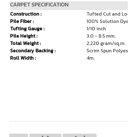
CARPET SPECIFICATION
Construction :
Tufted Cut and Loop
Pile Fiber :
100% Solution Dyed N
Tufting Gauge :
1/10 inch
Pile Height :
3.0 - 8.5 mm.
Total Weight :
2,220 gram/sq.m.
Secondary Backing :
Scrim Spun Polyester
Roll Width :
4m.