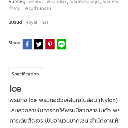
หมวดหมู่ :
พรมทอ
,
พรมบันได
,
พรมห้องประชุม
,
พรมห้อง
ทำงาน
,
พรมสำนักงาน
แบรนด์ :
Royal Thai
Share
Specification
Ice
พรมทอ Ice พรมทอด้วยเส้นใยไนล่อน (Nylon) แ
เล่นลวดลายในการทอให้พรมมีลวดลายในตัว
พรมทอ
การเดินสัญจร เป็นจำนวนมากเช่น สำนักงาน,ห้องทำง