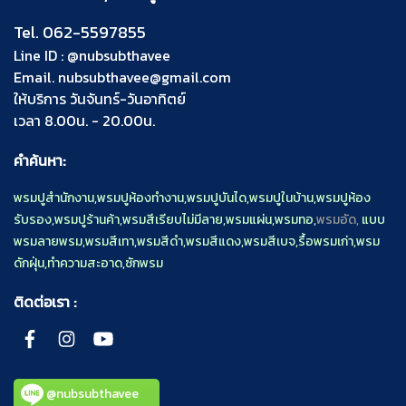
Tel.
062-5597855
Line ID :
@nubsubthavee
Email.
nubsubthavee@gmail.com
ให้บริการ วันจันทร์-วันอาทิตย์
เวลา 8.00น. - 20.00น.
คำค้นหา:
พรมปูสำนักงาน
,
พรมปูห้องทำงาน
,
พรมปูบันได
,
พรมปูในบ้าน
,
พรมปูห้อง
รับรอง
,
พรมปูร้านค้า
,
พรมสีเรียบไม่มีลาย
,
พรมแผ่น
,
พรมทอ
,
พรมอัด,
แบบ
พรมลายพรม
,
พรมสีเทา
,
พรมสีดำ
,
พรมสีแดง
,
พรมสีเบจ
,
รื้อพรมเก่า
,
พรม
ดักฝุ่น
,
ทำความสะอาด
,
ซักพรม
ติดต่อเรา :
@nubsubthavee