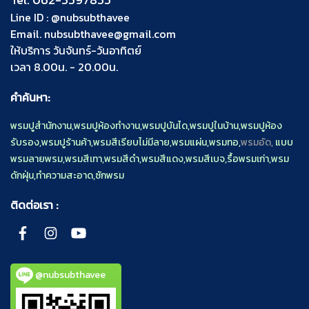
Line ID :
@nubsubthavee
Email.
nubsubthavee@gmail.com
ให้บริการ วันจันทร์-วันอาทิตย์
เวลา 8.00น. - 20.00น.
คำค้นหา:
พรมปูสำนักงาน
,
พรมปูห้องทำงาน
,
พรมปูบันได
,
พรมปูในบ้าน
,
พรมปูห้อง
รับรอง
,
พรมปูร้านค้า
,
พรมสีเรียบไม่มีลาย
,
พรมแผ่น
,
พรมทอ
,
พรมอัด,
แบบ
พรมลายพรม
,
พรมสีเทา
,
พรมสีดำ
,
พรมสีแดง
,
พรมสีเบจ
,
รื้อพรมเก่า
,
พรม
ดักฝุ่น
,
ทำความสะอาด
,
ซักพรม
ติดต่อเรา :
@nubsubthavee